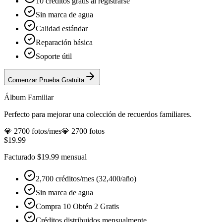
10 créditos gratis al registrarse
Sin marca de agua
Calidad estándar
Reparación básica
Soporte útil
Comenzar Prueba Gratuita
Álbum Familiar
Perfecto para mejorar una colección de recuerdos familiares.
💎
2700 fotos
/mes
💎
2700 fotos
$19.99
Facturado $19.99 mensual
2,700 créditos/mes (32,400/año)
Sin marca de agua
Compra 10 Obtén 2 Gratis
Créditos distribuidos mensualmente