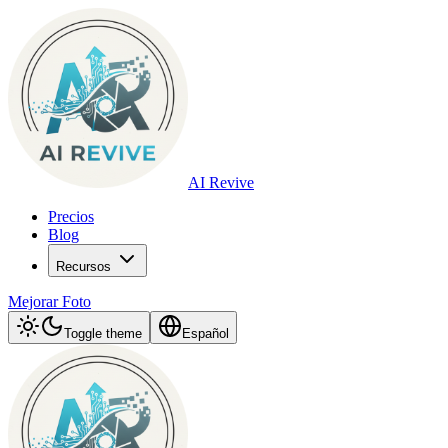
AI Revive
Precios
Blog
Recursos
Mejorar Foto
Toggle theme
Español